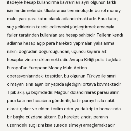
ifadeyle hesap kullandırma kavramları aynı olgunun farklı
isimlendirmeleridir. Uluslararası terminolojide bu rol money
mule, yani para katırı olarak adlandırılmaktadır. Para katırı,
suç gelirlerinin tespit edilmesini güçleştirmek amacıyla
failler tarafından kullanılan ara hesap sahibidir. Faillerin kendi
adlarına hesap açıp para hareketi yapmaları yakalanma
riskini doğrudan doğurduğundan, üçüncü kişilere ait
hesaplar zincire eklenmektedir. Avrupa Birliği polis teşkilatı
Europol'un European Money Mule Action
operasyonlarındaki tespitler, bu olgunun Türkiye ile sınırlı
olmayan, sınır aşan bir yapıda işlediğini ortaya koymaktadır.
Tipik akış şu biçimdedir: Mağdur dolandırılarak parası alınır,
para katırının hesabına gönderilir; katır parayı hızla nakit
olarak çeker ve elden teslim eder ya da kripto borsasında
bir başka cüzdana aktarır. Bu hareket zinciri, paranın
üzerindeki suç izini kısa sürede silmeyi amaçlamaktadır.