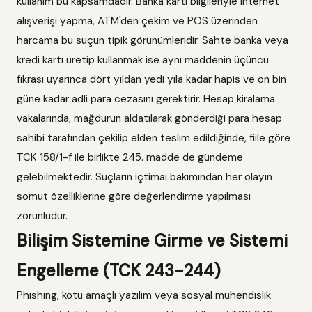
kullanım bu kapsamdadır. Banka kartı bilgileriyle internet
alışverişi yapma, ATM'den çekim ve POS üzerinden
harcama bu suçun tipik görünümleridir. Sahte banka veya
kredi kartı üretip kullanmak ise aynı maddenin üçüncü
fıkrası uyarınca dört yıldan yedi yıla kadar hapis ve on bin
güne kadar adli para cezasını gerektirir. Hesap kiralama
vakalarında, mağdurun aldatılarak gönderdiği para hesap
sahibi tarafından çekilip elden teslim edildiğinde, fiile göre
TCK 158/1-f ile birlikte 245. madde de gündeme
gelebilmektedir. Suçların içtimaı bakımından her olayın
somut özelliklerine göre değerlendirme yapılması
zorunludur.
Bilişim Sistemine Girme ve Sistemi
Engelleme (TCK 243-244)
Phishing, kötü amaçlı yazılım veya sosyal mühendislik