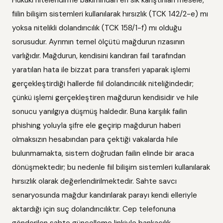
Hukuki nitelendirme bakımından en sık karıştırılan mesele,
fiilin bilişim sistemleri kullanılarak hırsızlık (TCK 142/2-e) mı
yoksa nitelikli dolandırıcılık (TCK 158/1-f) mı olduğu
sorusudur. Ayrımın temel ölçütü mağdurun rızasının
varlığıdır. Mağdurun, kendisini kandıran fail tarafından
yaratılan hata ile bizzat para transferi yaparak işlemi
gerçekleştirdiği hallerde fiil dolandırıcılık niteliğindedir;
çünkü işlemi gerçekleştiren mağdurun kendisidir ve hile
sonucu yanılgıya düşmüş haldedir. Buna karşılık failin
phishing yoluyla şifre ele geçirip mağdurun haberi
olmaksızın hesabından para çektiği vakalarda hile
bulunmamakta, sistem doğrudan failin elinde bir araca
dönüşmektedir; bu nedenle fiil bilişim sistemleri kullanılarak
hırsızlık olarak değerlendirilmektedir. Sahte savcı
senaryosunda mağdur kandırılarak parayı kendi elleriyle
aktardığı için suç dolandırıcılıktır. Cep telefonuna