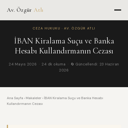
Av. Özgür
Atlı
CEZA HUKUKU · AV. ÖZGÜR ATLI
İBAN Kiralama Suçu ve Banka
Hesabı Kullandırmanın Cezası
24 Mayıs 2026 · 24 dk okuma · 🔄 Güncellendi: 23 Haziran
2026
Ana Sayfa
›
Makaleler
› İBAN Kiralama Suçu ve Banka Hesabı
Kullandırmanın Cezası