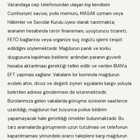
Vatandaşa cep telefonundan ulaşan kişi kendisini
Cumhuriyet savcısı, polis memuru, MASAK uzmanı veya
Hâkimler ve Savcılar Kurulu üyesi olarak tanıtmakta;
arananın hesabında terör finansmanı, uyuşturucu ticareti,
FETÖ bağlantısı veya organize suç örgütü işlemi tespit
edildiğini söylemektedir. Mağdurun panik ve korku
duygusuna kapılması beklenir; ardından paranın güvenli
hesaba aktarılması gerektiği telkin edilir ve verilen IBAN'a
EFT yapması sağlanır. Vakaların bir kısmında mağdurun
evdeki altın, döviz ve değerli ziynet eşyalarını kargo yoluyla
belirtilen adrese göndermesi de istenmektedir.
Bürolarımıza gelen vakalarda görüşme süresinin saatlerce
uzatıldığı, mağdurun hat boyunca polise bildirim
yapamayacak hale getirildiği örnekler bulunmaktadır. Bu
tarz aramalarda görüşmenin uzun tutulması ve telefonun
kapatılmaması yönündeki ısrarcı taleplere karşı mağdurun