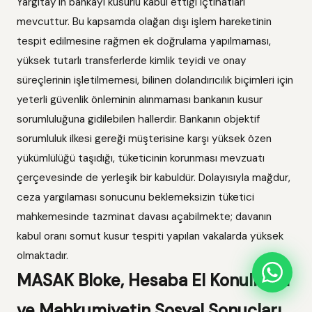
Yargıtay'ın bankayı kusurlu kabul ettiği içtihatları
mevcuttur. Bu kapsamda olağan dışı işlem hareketinin
tespit edilmesine rağmen ek doğrulama yapılmaması,
yüksek tutarlı transferlerde kimlik teyidi ve onay
süreçlerinin işletilmemesi, bilinen dolandırıcılık biçimleri için
yeterli güvenlik önleminin alınmaması bankanın kusur
sorumluluğuna gidilebilen hallerdir. Bankanın objektif
sorumluluk ilkesi gereği müşterisine karşı yüksek özen
yükümlülüğü taşıdığı, tüketicinin korunması mevzuatı
çerçevesinde de yerleşik bir kabuldür. Dolayısıyla mağdur,
ceza yargılaması sonucunu beklemeksizin tüketici
mahkemesinde tazminat davası açabilmekte; davanın
kabul oranı somut kusur tespiti yapılan vakalarda yüksek
olmaktadır.
MASAK Bloke, Hesaba El Konulması
ve Mahkumiyetin Sosyal Sonuçları